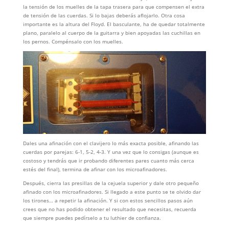
la tensión de los muelles de la tapa trasera para que compensen el extra
de tensión de las cuerdas. Si lo bajas deberás aflojarlo. Otra cosa
importante es la altura del Floyd. El basculante, ha de quedar totalmente
plano, paralelo al cuerpo de la guitarra y bien apoyadas las cuchillas en
los pernos. Compénsalo con los muelles.
Dales una afinación con el clavijero lo más exacta posible, afinando las
cuerdas por parejas: 6-1, 5-2, 4-3. Y una vez que lo consigas (aunque es
costoso y tendrás que ir probando diferentes pares cuanto más cerca
estés del final), termina de afinar con los microafinadores.
Después, cierra las presillas de la cejuela superior y dale otro pequeño
afinado con los microafinadores. Si llegado a este punto se te olvido dar
los tirones… a repetir la afinación. Y si con estos sencillos pasos aún
crees que no has podido obtener el resultado que necesitas, recuerda
que siempre puedes pedírselo a tu luthier de confianza.