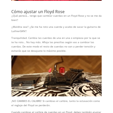
Cómo ajustar un Floyd Rose
¡¡Qué pereza… tengo que cambiar cuerdas en un Floyd Rose y no se me da
bien!!
¡¡Maldita sea!! ¡¡Se me ha roto una cuerda y acabo de sacar la guitarra de
LuthierGKN!!
Tranquilidad. Cambia las cuerdas de una en una o empieza por la que se
te ha roto… No hay más. Afloja las presillas según vas a cambiar las
cuerdas. De este modo el resto de cuerdas no van a perder tensión y
evitarás que se desajuste lo máximo posible.
¡NO CAMBIES EL CALIBRE! Si cambias el calibre, tanto la octavación como
el reglaje del Floyd se perderán.
Cuando cambias el calibre de cuerdas en un Floyd, debes también ajustar